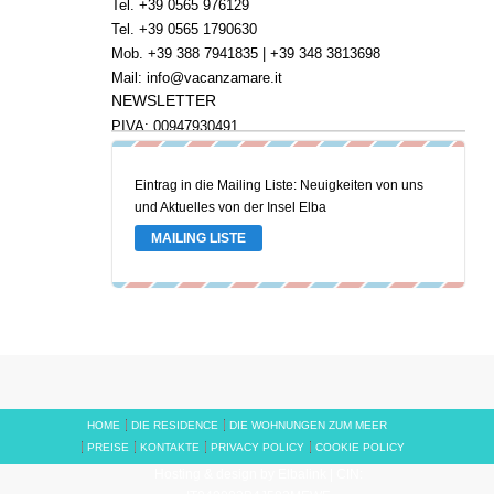
Tel.
+39 0565 976129
Tel.
+39 0565 1790630
Mob.
+39 388 7941835
|
+39 348 3813698
Mail:
info@vacanzamare.it
NEWSLETTER
PIVA: 00947930491
Eintrag in die Mailing Liste: Neuigkeiten von uns
und Aktuelles von der Insel Elba
MAILING LISTE
HOME
DIE RESIDENCE
DIE WOHNUNGEN ZUM MEER
PREISE
KONTAKTE
PRIVACY POLICY
COOKIE POLICY
Hosting & design by Elbalink | CIN: