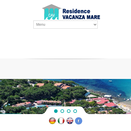
Auf der Insel Elba, nur wenige Meter vom Strand von Marina di Campo entfernt ...