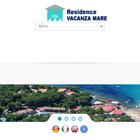
A pochi metri dalla spiaggia di Marina di Campo all'Isola d'Elba ...