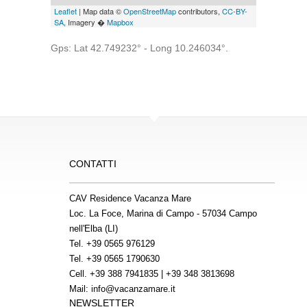
Leaflet
| Map data ©
OpenStreetMap
contributors,
CC-BY-
SA
, Imagery �
Mapbox
Gps: Lat 42.749232° - Long 10.246034°.
CONTATTI
CAV Residence Vacanza Mare
Loc. La Foce, Marina di Campo - 57034 Campo
nell'Elba (LI)
Tel.
+39 0565 976129
Tel.
+39 0565 1790630
Cell.
+39 388 7941835
|
+39 348 3813698
Mail:
info@vacanzamare.it
NEWSLETTER